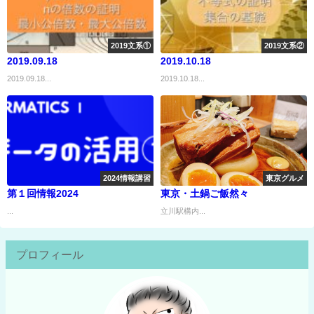
2019文系①
2019文系②
2019.09.18
2019.10.18
2019.09.18...
2019.10.18...
2024情報講習
東京グルメ
第１回情報2024
東京・土鍋ご飯然々
...
立川駅構内...
プロフィール