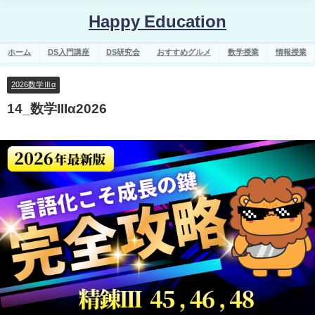
Happy Education
ホーム
DS入門講座
DS研究会
おすすめグルメ
数学授業
情報授業
2026数学Ⅲα
14_数学IIIα2026