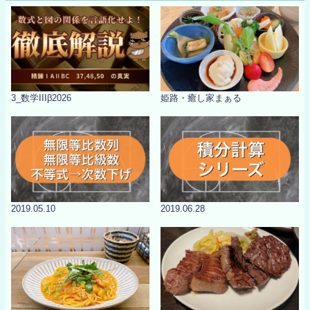
3_数学IIIβ2026
姫路・癒し家まぁる
2019.05.10
2019.06.28