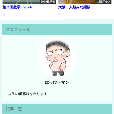
2024数学III
大阪グルメ
第２回数学III2024
大阪・人類みな麺類
...
...
プロフィール
はっぴーマン
人生の備忘録を綴ります。
記事一覧