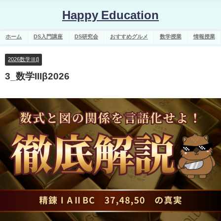
Happy Education
ホーム
DS入門講座
DS研究会
おすすめグルメ
数学授業
情報授業
2026数学Ⅲβ
3_数学IIIβ2026