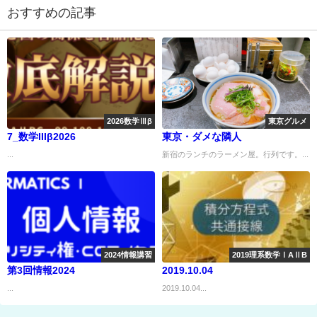
おすすめの記事
2026数学Ⅲβ
東京グルメ
7_数学IIIβ2026
東京・ダメな隣人
...
新宿のランチのラーメン屋。行列です。...
2024情報講習
2019理系数学ⅠAⅡB
第3回情報2024
2019.10.04
...
2019.10.04...